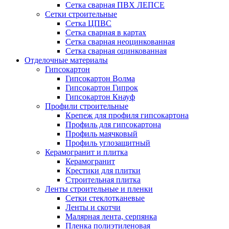
Сетка сварная ПВХ ЛЕПСЕ
Сетки строительные
Сетка ЦПВС
Сетка сварная в картах
Сетка сварная неоцинкованная
Сетка сварная оцинкованная
Отделочные материалы
Гипсокартон
Гипсокартон Волма
Гипсокартон Гипрок
Гипсокартон Кнауф
Профили строительные
Крепеж для профиля гипсокартона
Профиль для гипсокартона
Профиль маячковый
Профиль углозащитный
Керамогранит и плитка
Керамогранит
Крестики для плитки
Строительная плитка
Ленты строительные и пленки
Cетки стеклотканевые
Ленты и скотчи
Малярная лента, серпянка
Пленка полиэтиленовая