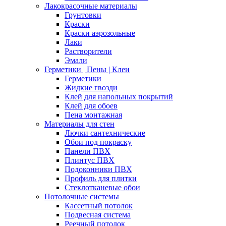
Лакокрасочные материалы
Грунтовки
Краски
Краски аэрозольные
Лаки
Растворители
Эмали
Герметики | Пены | Клеи
Герметики
Жидкие гвозди
Клей для напольных покрытий
Клей для обоев
Пена монтажная
Материалы для стен
Лючки сантехнические
Обои под покраску
Панели ПВХ
Плинтус ПВХ
Подоконники ПВХ
Профиль для плитки
Стеклотканевые обои
Потолочные системы
Кассетный потолок
Подвесная система
Реечный потолок