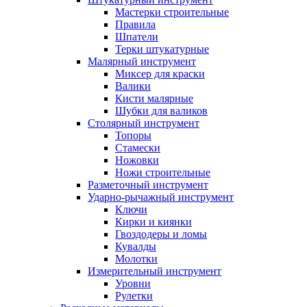
Мастерки строительные
Правила
Шпатели
Терки штукатурные
Малярный инструмент
Миксер для краски
Валики
Кисти малярные
Шубки для валиков
Столярный инструмент
Топоры
Стамески
Ножовки
Ножи строительные
Разметочный инструмент
Ударно-рычажный инструмент
Ключи
Кирки и киянки
Гвоздодеры и ломы
Кувалды
Молотки
Измерительный инструмент
Уровни
Рулетки