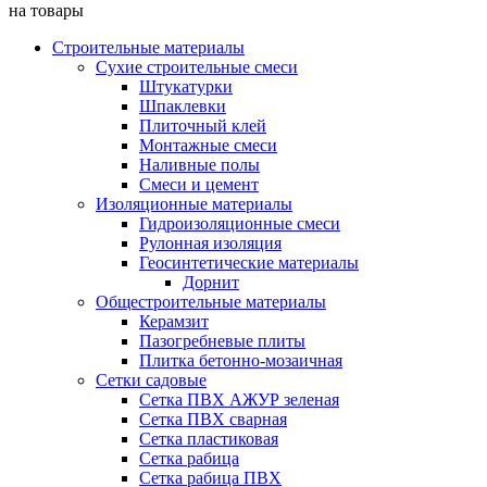
на товары
Строительные материалы
Сухие строительные смеси
Штукатурки
Шпаклевки
Плиточный клей
Монтажные смеси
Наливные полы
Смеси и цемент
Изоляционные материалы
Гидроизоляционные смеси
Рулонная изоляция
Геосинтетические материалы
Дорнит
Общестроительные материалы
Керамзит
Пазогребневые плиты
Плитка бетонно-мозаичная
Сетки садовые
Сетка ПВХ АЖУР зеленая
Сетка ПВХ сварная
Сетка пластиковая
Сетка рабица
Сетка рабица ПВХ