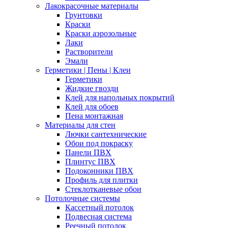
Лакокрасочные материалы
Грунтовки
Краски
Краски аэрозольные
Лаки
Растворители
Эмали
Герметики | Пены | Клеи
Герметики
Жидкие гвозди
Клей для напольных покрытий
Клей для обоев
Пена монтажная
Материалы для стен
Лючки сантехнические
Обои под покраску
Панели ПВХ
Плинтус ПВХ
Подоконники ПВХ
Профиль для плитки
Стеклотканевые обои
Потолочные системы
Кассетный потолок
Подвесная система
Реечный потолок