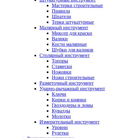
Мастерки строительные
Правила
Шпатели
Терки штукатурные
Малярный инструмент
Миксер для краски
Валики
Кисти малярные
Шубки для валиков
Столярный инструмент
Топоры
Стамески
Ножовки
Ножи строительные
Разметочный инструмент
Ударно-рычажный инструмент
Ключи
Кирки и киянки
Гвоздодеры и ломы
Кувалды
Молотки
Измерительный инструмент
Уровни
Рулетки