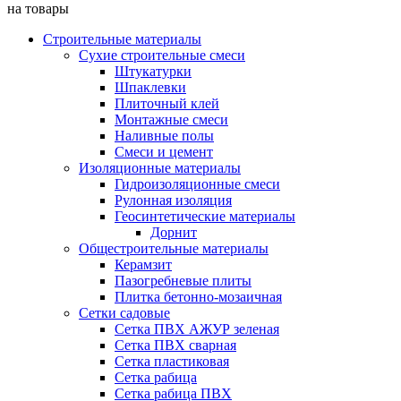
на товары
Строительные материалы
Сухие строительные смеси
Штукатурки
Шпаклевки
Плиточный клей
Монтажные смеси
Наливные полы
Смеси и цемент
Изоляционные материалы
Гидроизоляционные смеси
Рулонная изоляция
Геосинтетические материалы
Дорнит
Общестроительные материалы
Керамзит
Пазогребневые плиты
Плитка бетонно-мозаичная
Сетки садовые
Сетка ПВХ АЖУР зеленая
Сетка ПВХ сварная
Сетка пластиковая
Сетка рабица
Сетка рабица ПВХ