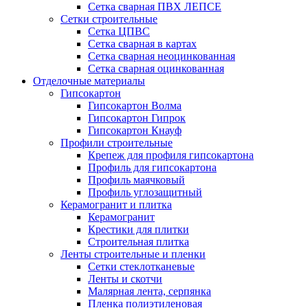
Сетка сварная ПВХ ЛЕПСЕ
Сетки строительные
Сетка ЦПВС
Сетка сварная в картах
Сетка сварная неоцинкованная
Сетка сварная оцинкованная
Отделочные материалы
Гипсокартон
Гипсокартон Волма
Гипсокартон Гипрок
Гипсокартон Кнауф
Профили строительные
Крепеж для профиля гипсокартона
Профиль для гипсокартона
Профиль маячковый
Профиль углозащитный
Керамогранит и плитка
Керамогранит
Крестики для плитки
Строительная плитка
Ленты строительные и пленки
Cетки стеклотканевые
Ленты и скотчи
Малярная лента, серпянка
Пленка полиэтиленовая