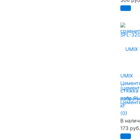
306 руб
сравни
UMIX
Цемент
стяжка
пола PL
избран
кг
(0)
В налич
173 руб.