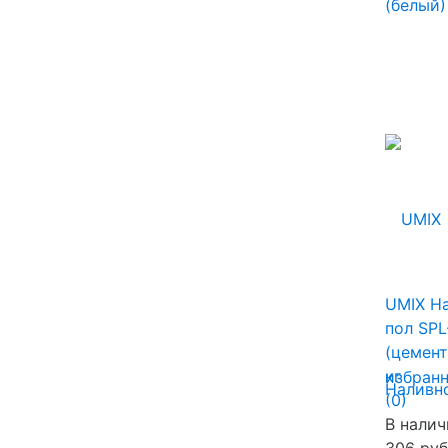
UMIX Н
пол SPL
(цемент
кг
избран
(0)
В налич