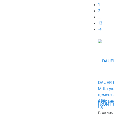
1
2
...
13
→
DAUER 
М Штук
цементн
40кг
избран
(0)
В налич