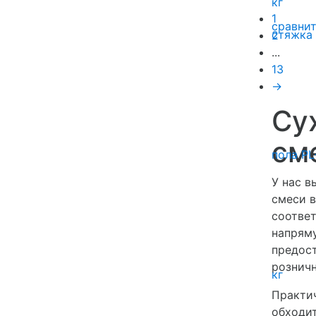
1
сравни
2
...
13
→
Су
см
У нас в
смеси в
соотве
напрям
предос
розничн
Практич
обходит