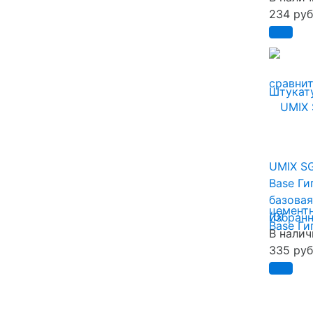
234 руб
сравни
UMIX S
Base Ги
базовая
(0)
избран
В налич
335 руб