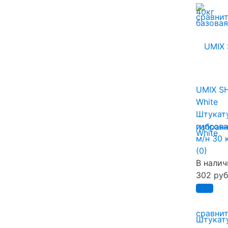
сравни
UMIX S
White
Штукат
гипсова
избран
м/н 30 
(0)
В налич
302 руб
сравни