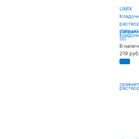
UMIX
Кладоч
раствор
(белый)
избран
(0)
В налич
219 руб
сравни