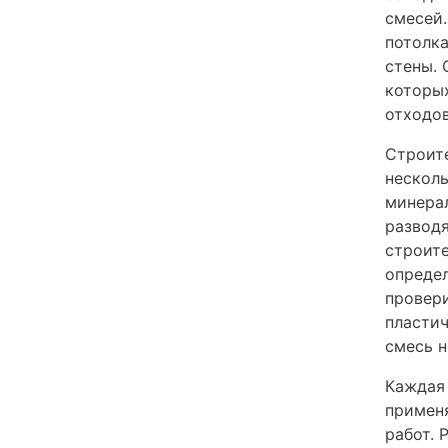
смесей.
потолка
стены. 
которых
отходов
Строит
несколь
минера
развод
строите
определ
провери
пластич
смесь н
Каждая
применя
работ. 