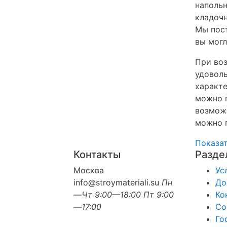
напольн
кладочн
Мы пост
вы могл
При воз
удовол
характ
можно п
возмож
можно п
Показа
Контакты
Разде
Москва
Ус
info@stroymateriali.su
Пн
До
—Чт 9:00—18:00
Пт 9:00
Ко
—17:00
Со
Го