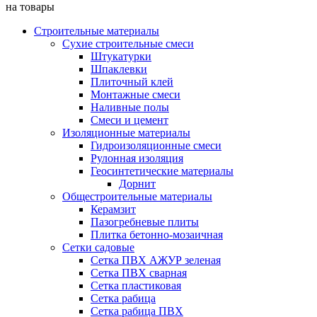
на товары
Строительные материалы
Сухие строительные смеси
Штукатурки
Шпаклевки
Плиточный клей
Монтажные смеси
Наливные полы
Смеси и цемент
Изоляционные материалы
Гидроизоляционные смеси
Рулонная изоляция
Геосинтетические материалы
Дорнит
Общестроительные материалы
Керамзит
Пазогребневые плиты
Плитка бетонно-мозаичная
Сетки садовые
Сетка ПВХ АЖУР зеленая
Сетка ПВХ сварная
Сетка пластиковая
Сетка рабица
Сетка рабица ПВХ