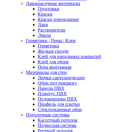
Лакокрасочные материалы
Грунтовки
Краски
Краски аэрозольные
Лаки
Растворители
Эмали
Герметики | Пены | Клеи
Герметики
Жидкие гвозди
Клей для напольных покрытий
Клей для обоев
Пена монтажная
Материалы для стен
Лючки сантехнические
Обои под покраску
Панели ПВХ
Плинтус ПВХ
Подоконники ПВХ
Профиль для плитки
Стеклотканевые обои
Потолочные системы
Кассетный потолок
Подвесная система
Реечный потолок