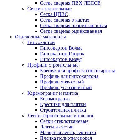
Сетка сварная ПВХ ЛЕПСЕ
Сетки строительные
Сетка ЦПВС
Сетка сварная в картах
Сетка сварная неоцинкованная
Сетка сварная оцинкованная
Отделочные материалы
Гипсокартон
Гипсокартон Волма
Гипсокартон Гипрок
Гипсокартон Кнауф
Профили строительные
Крепеж для профиля гипсокартона
Профиль для гипсокартона
Профиль маячковый
Профиль углозащитный
Керамогранит и плитка
Керамогранит
Крестики для плитки
Строительная плитка
Ленты строительные и пленки
Cетки стеклотканевые
Ленты и скотчи
Малярная лента, серпянка
Пленка полиэтиленовая