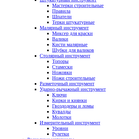
Мастерки строительные
Правила
Шпатели
Терки штукатурные
Малярный инструмент
Миксер для краски
Валики
Кисти малярные
Шубки для валиков
Столярный инструмент
Топоры
Стамески
Ножовки
Ножи строительные
Разметочный инструмент
Ударно-рычажный инструмент
Ключи
Кирки и киянки
Гвоздодеры и ломы
Кувалды
Молотки
Измерительный инструмент
Уровни
Рулетки